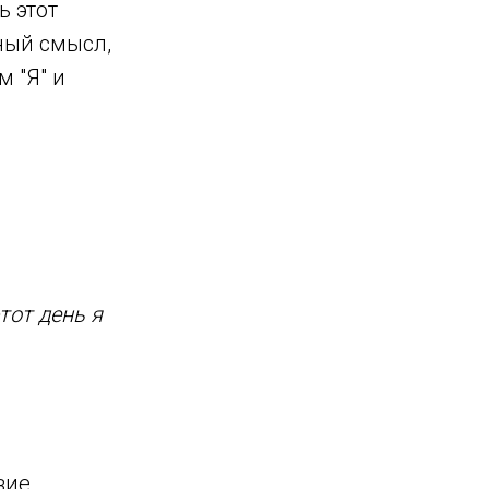
ь этот
ный смысл,
 "Я" и
тот день я
вие.