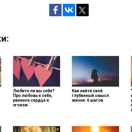
и:
Любите ли вы себя?
Как найти свой
Про любовь к себе,
глубинный смысл
раненое сердце и
жизни: 6 шагов
эгоизм