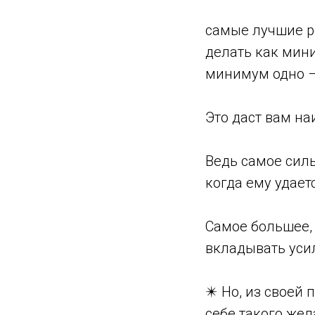
самые лучшие ре
делать как мин
минимум одно –
Это даст вам н
Ведь самое силь
когда ему удае
Самое большее, 
вкладывать усил
✴️ Но, из своей 
себе такого жела