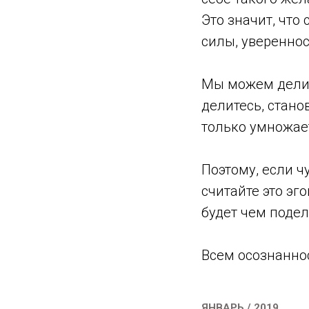
Это значит, что
силы, увереннос
Мы можем делить
делитесь, стано
только умножает
Поэтому, если ч
считайте это эг
будет чем подел
Всем осознаннос
ЯНВАРЬ / 2019