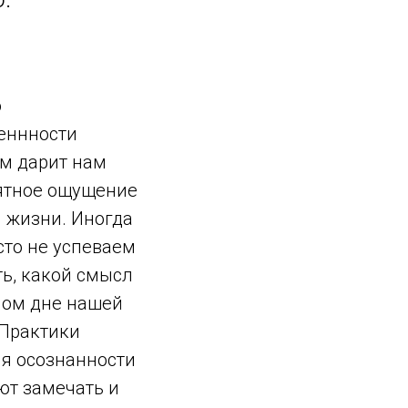
о
еннности
м дарит нам
ятное ощущение
 жизни. Иногда
сто не успеваем
ь, какой смысл
ном дне нашей
 Практики
ия осознанности
ют замечать и