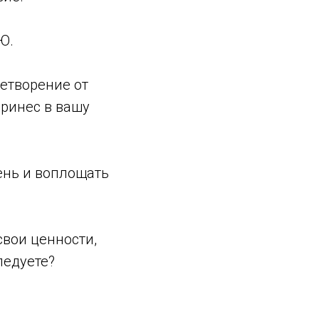
Ю.
летворение от
принес в вашу
день и воплощать
свои ценности,
ледуете?