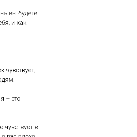
нь вы будете
бя, и как
к чувствует,
юдям.
я – это
е чувствует в
 о вас плохо.