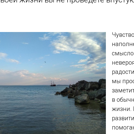
Чувств
наполн
смысло
неверо
радости
мы про
заметит
в обыч
жизни.
развит
помога