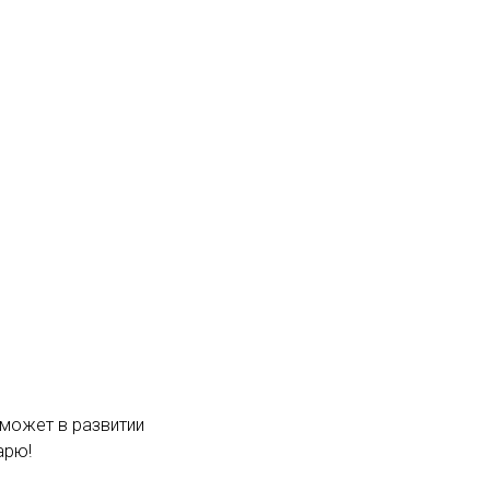
оможет в развитии
арю!