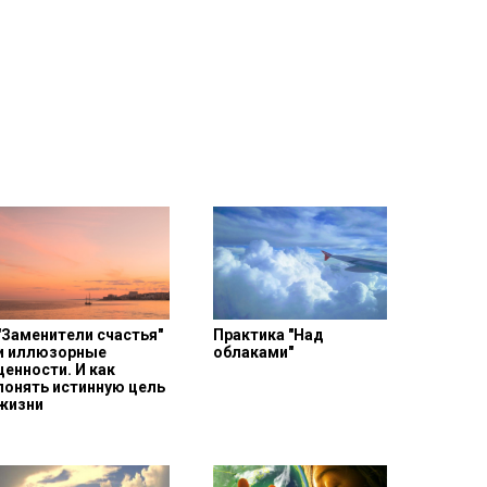
"Заменители счастья"
Практика "Над
и иллюзорные
облаками"
ценности. И как
понять истинную цель
жизни